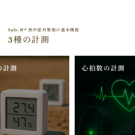
Safe-W® 熱中症対策版の基本機能
3種の計測
計測
心拍数の計測